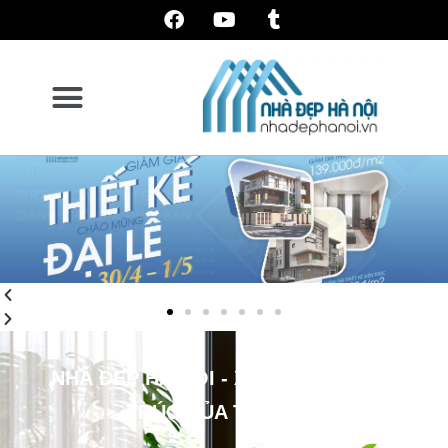
NHÀ ĐẸP HÀ NỘI - XU HƯỚNG KIẾN
TRÚC CỦA THỜI ĐẠI