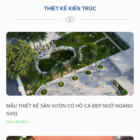
THIẾT KẾ KIẾN TRÚC
MẪU THIẾT KẾ SÂN VƯỜN CÓ HỒ CÁ ĐẸP NGỠ NGÀNG
SV01
Xem chi tiết »