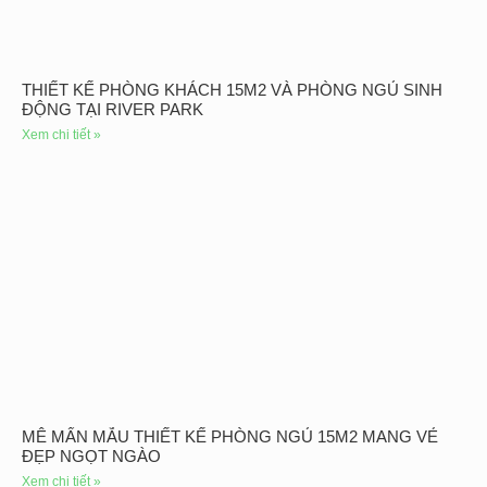
THIẾT KẾ PHÒNG KHÁCH 15M2 VÀ PHÒNG NGỦ SINH
ĐỘNG TẠI RIVER PARK
Xem chi tiết »
MÊ MẨN MẪU THIẾT KẾ PHÒNG NGỦ 15M2 MANG VẺ
ĐẸP NGỌT NGÀO
Xem chi tiết »