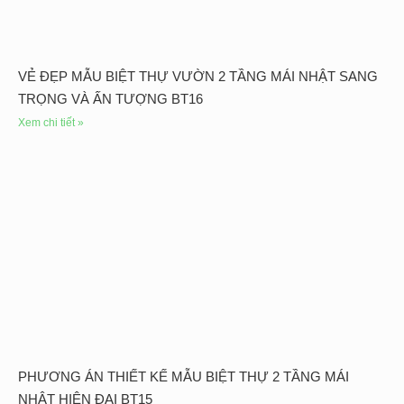
VẺ ĐẸP MẪU BIỆT THỰ VƯỜN 2 TẦNG MÁI NHẬT SANG
TRỌNG VÀ ẤN TƯỢNG BT16
Xem chi tiết »
PHƯƠNG ÁN THIẾT KẾ MẪU BIỆT THỰ 2 TẦNG MÁI
NHẬT HIỆN ĐẠI BT15