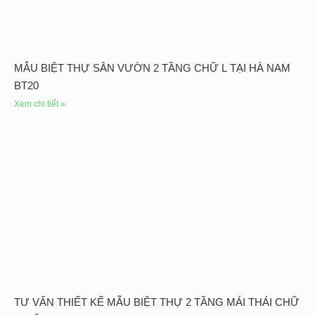
MẪU BIỆT THỰ SÂN VƯỜN 2 TẦNG CHỮ L TẠI HÀ NAM
BT20
Xem chi tiết »
TƯ VẤN THIẾT KẾ MẪU BIỆT THỰ 2 TẦNG MÁI THÁI CHỮ