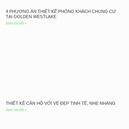
4 PHƯƠNG ÁN THIẾT KẾ PHÒNG KHÁCH CHUNG CƯ
TẠI GOLDEN WESTLAKE
Xem chi tiết »
THIẾT KẾ CĂN HỘ VỚI VẺ ĐẸP TINH TẾ, NHẸ NHÀNG
Xem chi tiết »