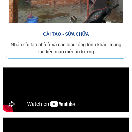
CẢI TẠO - SỬA CHỮA
Nhận cải tạo nhà ở và các loại công trình khác, mang
lại diện mạo mới ấn tượng