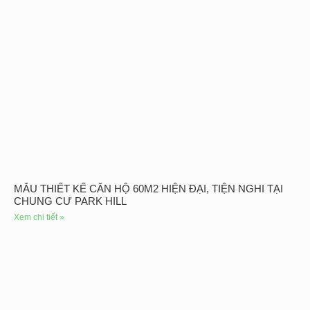
MẪU THIẾT KẾ CĂN HỘ 60M2 HIỆN ĐẠI, TIỆN NGHI TẠI
CHUNG CƯ PARK HILL
Xem chi tiết »