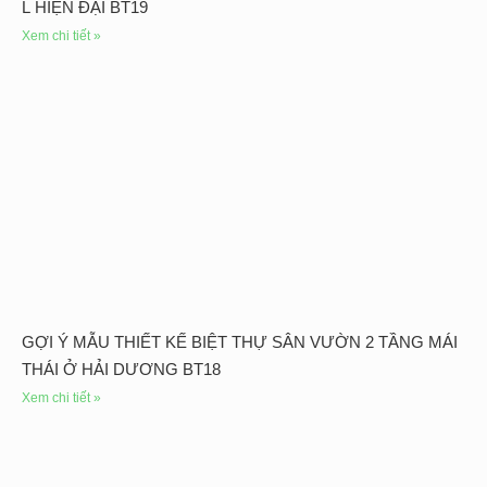
L HIỆN ĐẠI BT19
Xem chi tiết »
GỢI Ý MẪU THIẾT KẾ BIỆT THỰ SÂN VƯỜN 2 TẦNG MÁI
THÁI Ở HẢI DƯƠNG BT18
Xem chi tiết »