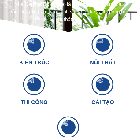
Nhà Đẹp Hà Nội tự hào là thương hiệu uy tín hoạt
động trên 10 năm trong lĩnh vực thiết kế và thi công nội
thất.
KIẾN TRÚC
NỘI THẤT
THI CÔNG
CẢI TẠO