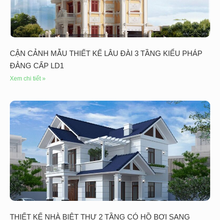
CẬN CẢNH MẪU THIẾT KẾ LÂU ĐÀI 3 TẦNG KIỂU PHÁP
ĐẲNG CẤP LD1
Xem chi tiết »
THIẾT KẾ NHÀ BIỆT THỰ 2 TẦNG CÓ HỒ BƠI SANG