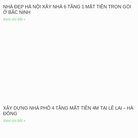
NHÀ ĐẸP HÀ NỘI XÂY NHÀ 6 TẦNG 1 MẶT TIỀN TRỌN GÓI
Ở BẮC NINH
Xem chi tiết »
XÂY DỰNG NHÀ PHỐ 4 TẦNG MẶT TIỀN 4M TẠI LÊ LAI – HÀ
ĐÔNG
Xem chi tiết »