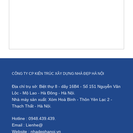
á
th
k
v
th
c
nộ
th
n
p
3
tầ
ở
Li
CÔNG TY CP KIẾN TRÚC XÂY DỰNG NHÀ ĐẸP HÀ NỘI
Đ
Địa chỉ trụ sở: Biệt thự 8 - dãy 16B4 - Số 151 Nguyễn Văn
Lộc - Mộ Lao - Hà Đông - Hà Nội.
Nhà máy sản xuất: Xóm Hoà Bình - Thôn Yên Lạc 2 -
Thạch Thất - Hà Nội.
Hotline : 0948.439.439.
Email : Lienhe@
Website : nhadephanoi.vn