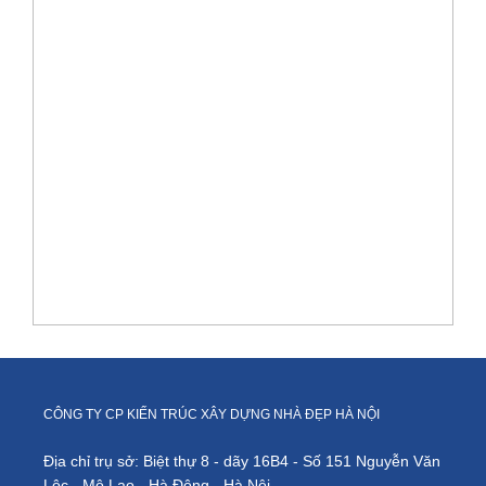
V
O
P
D
á
th
k
v
th
c
nộ
th
n
p
3
tầ
ở
Li
CÔNG TY CP KIẾN TRÚC XÂY DỰNG NHÀ ĐẸP HÀ NỘI
Đ
Địa chỉ trụ sở: Biệt thự 8 - dãy 16B4 - Số 151 Nguyễn Văn
Lộc - Mộ Lao - Hà Đông - Hà Nội.