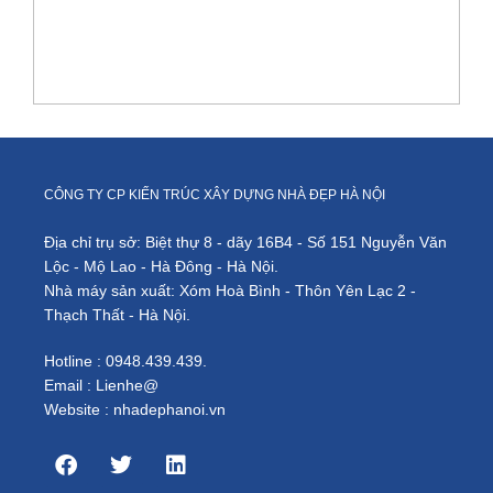
th
c
nộ
th
n
p
3
tầ
ở
Li
CÔNG TY CP KIẾN TRÚC XÂY DỰNG NHÀ ĐẸP HÀ NỘI
Đ
Địa chỉ trụ sở: Biệt thự 8 - dãy 16B4 - Số 151 Nguyễn Văn
Lộc - Mộ Lao - Hà Đông - Hà Nội.
Nhà máy sản xuất: Xóm Hoà Bình - Thôn Yên Lạc 2 -
Thạch Thất - Hà Nội.
Hotline : 0948.439.439.
Email : Lienhe@
Website : nhadephanoi.vn