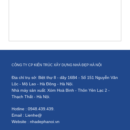
k
v
th
c
nộ
th
n
p
3
tầ
ở
Li
CÔNG TY CP KIẾN TRÚC XÂY DỰNG NHÀ ĐẸP HÀ NỘI
Đ
Địa chỉ trụ sở: Biệt thự 8 - dãy 16B4 - Số 151 Nguyễn Văn
Lộc - Mộ Lao - Hà Đông - Hà Nội.
Nhà máy sản xuất: Xóm Hoà Bình - Thôn Yên Lạc 2 -
Thạch Thất - Hà Nội.
Hotline : 0948.439.439.
Email : Lienhe@
Website : nhadephanoi.vn